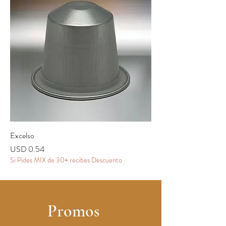
Excelso
Precio
USD 0.54
Si Pides MIX de 30+ recibes Descuento
Promos