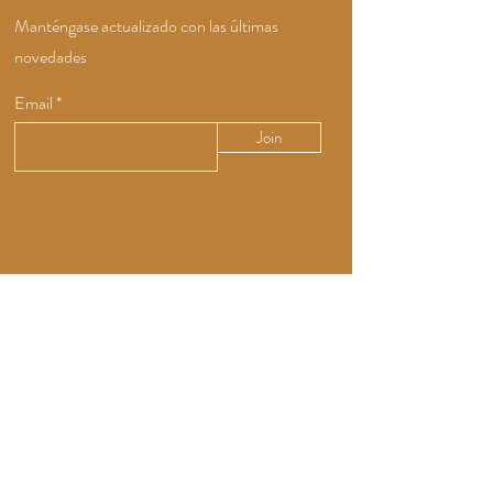
Manténgase actualizado con las últimas
novedades
Email
Join
Queremos Escucharte
+507 62392340
CEO@ShopTinto.com
Info@ShopTinto.com
San Francisco Calle 71 Este #99