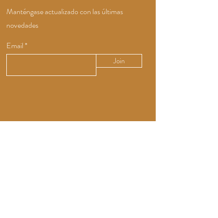
Manténgase actualizado con las últimas
novedades
Email
Join
Queremos Escucharte
+507 62392340
CEO@ShopTinto.com
Info@ShopTinto.com
San Francisco Calle 71 Este #99